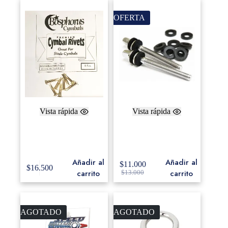
OFERTA
Vista rápida
Vista rápida
Bosphorus Nickle
Canopus Bolt tight /
Plated Brass Cymbal
BT-20
Rivets – 8 Pack
Añadir al
Añadir al
$
11.000
$
16.500
carrito
carrito
$
13.000
AGOTADO
AGOTADO