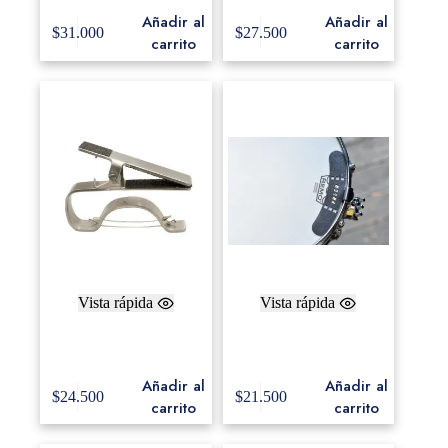
Añadir al
Añadir al
$
31.000
$
27.500
carrito
carrito
Vista rápida
Vista rápida
Clip de Triángulo SW-
Freer FSMP – Leather
TRICLIP12
Snare Muffler Large
Añadir al
Añadir al
$
24.500
$
21.500
carrito
carrito