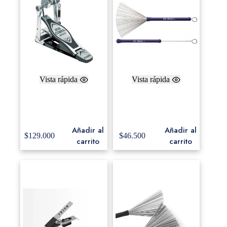
Vista rápida
Vista rápida
Pedal de bombo simple
Plumilla Vic Firth
Tama HP200P Iron
Heritage HB con
Cobra
filamentos de metal
Añadir al
Añadir al
$
129.000
$
46.500
carrito
carrito