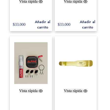
Vista rápida
Vista rápida
Canopus Speed Master
Canopus SS-900 IC
Bearing / SS-2000 EL
Speed Master Bearing
Añadir al
Añadir al
$
33.000
$
33.000
carrito
carrito
Vista rápida
Vista rápida
Alpine Musicsafe Pro
TAP Calfskin tucking
(protección de
tool
audición)