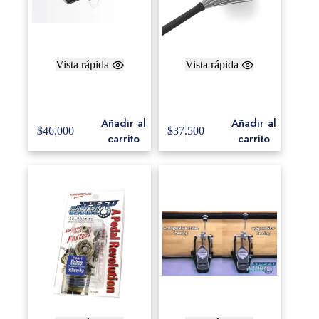
Vista rápida
Vista rápida
Freer TC – Triangle
ProMark Jazz Plumillas
Clip
TB3
Añadir al
Añadir al
$
46.000
$
37.500
carrito
carrito