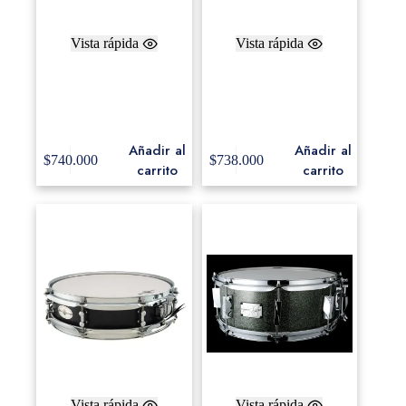
Vista rápida
Vista rápida
Tambor Blackswamp
Tambor Blackswamp
Concert Maple 6.5×14,
Concert Maple 5×14″
Concert Black finish.
Cherry Rosewood
finish.
Añadir al
Añadir al
$
740.000
$
738.000
carrito
carrito
Vista rápida
Vista rápida