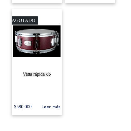
AGOTADO
Vista rápida
Canopus Snare Drum
Yaiba II,Maple, 5.5x
14, Red sparkle
Leer más
$
580.000