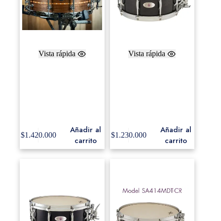
Vista rápida
Vista rápida
CUSTOM SHOP –
SoundArt 6.5″ x 14″
6.5X14SD –
ply-Maple, Die-Cast
WALNUT w/
Hoops, Concert Black
DOUBLE CHERRY
finish
INLAYS – 45°
EDGES – OIL
Añadir al
Añadir al
$
1.420.000
$
1.230.000
carrito
carrito