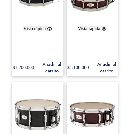
Vista rápida
Vista rápida
SoundArt 5″ x 14″ ply-
Black Swamp Mercury
Maple, Die-Cast
Series Snare Drum –
Hoops, Concert Black
Maple SoundArt 14×4
finish
Añadir al
Añadir al
$
1.200.000
$
1.100.000
carrito
carrito