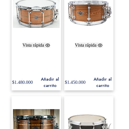
Vista rápida
Vista rápida
Craviotto Cherry
Craviotto Cherry
Custom Shop 7×14
Custom Shop 7×14 /
Hybrid Edge Walnut
45° bearing edges
Inlay
Añadir al
Añadir al
$
1.480.000
$
1.450.000
carrito
carrito