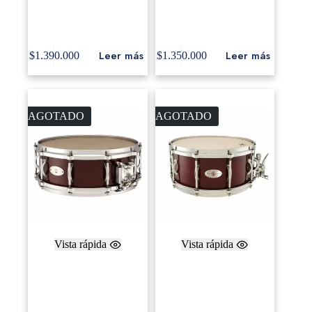
Drum, Maple Inlay, 45′
Drum, Maple Inlay, 45′
Edges
Edges
Leer más
Leer más
$
1.390.000
$
1.350.000
AGOTADO
AGOTADO
Vista rápida
Vista rápida
Blackswamp
Blackswamp Sound Art
Multisonic 5×14″
Maple 6.5×14″ Cherry
Cherry Rosewood
Rosewood finish.
Finish.