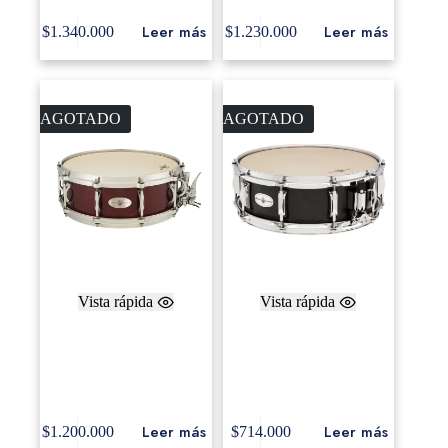
Leer más
Leer más
$
1.340.000
$
1.230.000
AGOTADO
AGOTADO
Vista rápida
Vista rápida
SoundArt 5″ x 14″ ply-
Tambor Blackswamp
Maple, Die-Cast
Concert Maple 5×14″ ,
Hoops, Cherry
Concert Black finish.
Rosewood finish
Leer más
Leer más
$
1.200.000
$
714.000