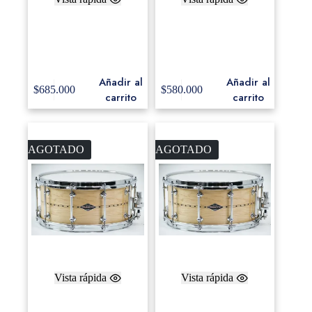
Tambor Blackswamp
Canopus Snare Drum
Concert Maple 3.5×13,
Yaiba II, Birch ,6.5×14,
Concert
Gray Sparkle Lacquer.
Black finish.
Añadir al
Añadir al
$
685.000
$
580.000
carrito
carrito
AGOTADO
AGOTADO
Vista rápida
Vista rápida
Craviotto Custom Shop
Craviotto Custom Shop
6.5×14 Maple Snare
6×14 Maple Snare