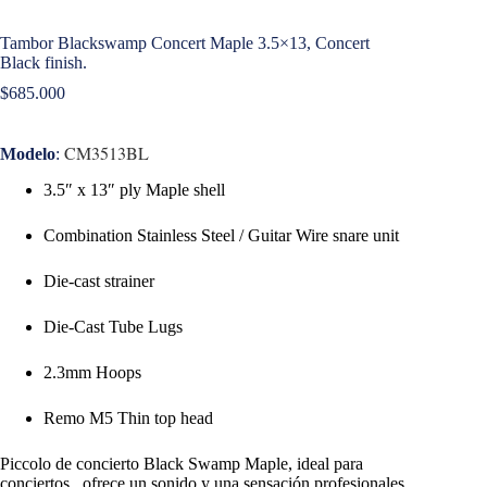
Tambor Blackswamp Concert Maple 3.5×13, Concert
Black finish.
$
685.000
CM3513BL
Modelo
:
3.5″ x 13″ ply Maple shell
Combination Stainless Steel / Guitar Wire snare unit
Die-cast strainer
Die-Cast Tube Lugs
2.3mm Hoops
Remo M5 Thin top head
Piccolo de concierto Black Swamp Maple, ideal para
conciertos, ofrece un sonido y una sensación profesionales.