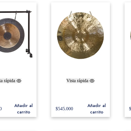
ta rápida
Vista rápida
hau Gong Black
Weiss Hand Selected Wind
Dot 32″
Gong 26″
Añadir al
Añadir al
0
$
545.000
carrito
carrito