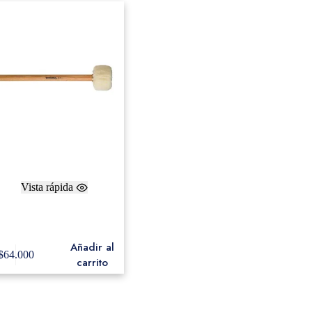
Vista rápida
Innovative CG1S Concert
Gong- soft
Añadir al
$
64.000
carrito