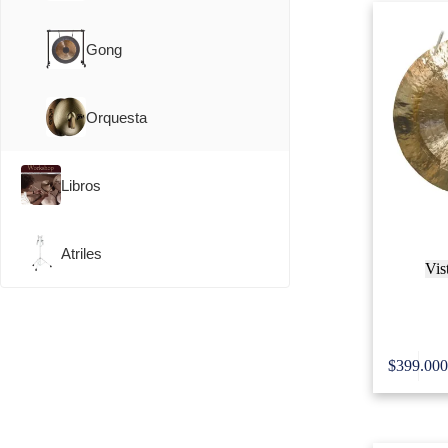
Gong
Orquesta
Libros
Atriles
Vis
Weiss 2
Fen
$
399.00