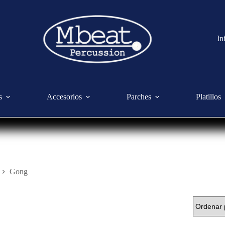
In
s
Accesorios
Parches
Platillos
Gong