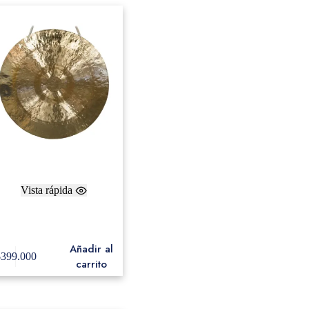
Vista rápida
Weiss 24″ Hand Selected
Feng Wind Gong
Añadir al
$
399.000
carrito