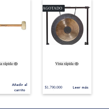
AGOTADO
ta rápida
Vista rápida
ve CG2S Concert
Dream-Chau Gong Black
ong small
Dot 36″
Añadir al
Leer más
$
1.790.000
carrito