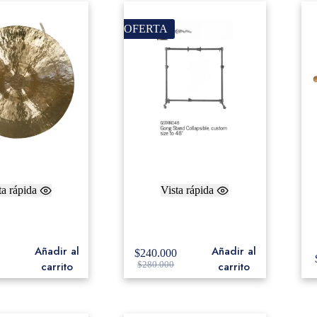
OFERTA
ta rápida
Vista rápida
4″ Hand Selected
Gong Stand Collapsible,
g Wind Gong
custom size to 48″
Añadir al
Añadir al
$
240.000
0
carrito
carrito
$
280.000