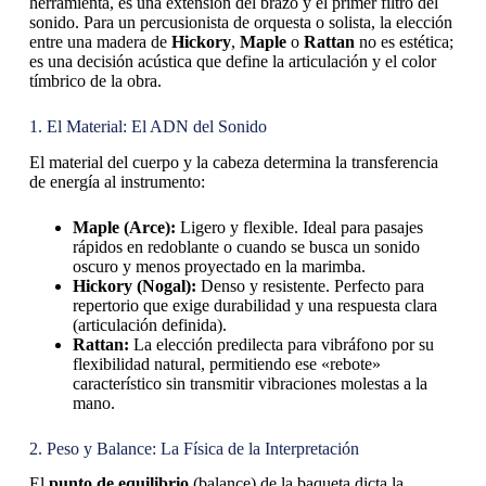
herramienta, es una extensión del brazo y el primer filtro del
sonido. Para un percusionista de orquesta o solista, la elección
entre una madera de
Hickory
,
Maple
o
Rattan
no es estética;
es una decisión acústica que define la articulación y el color
tímbrico de la obra.
1. El Material: El ADN del Sonido
El material del cuerpo y la cabeza determina la transferencia
de energía al instrumento:
Maple (Arce):
Ligero y flexible. Ideal para pasajes
rápidos en redoblante o cuando se busca un sonido
oscuro y menos proyectado en la marimba.
Hickory (Nogal):
Denso y resistente. Perfecto para
repertorio que exige durabilidad y una respuesta clara
(articulación definida).
Rattan:
La elección predilecta para vibráfono por su
flexibilidad natural, permitiendo ese «rebote»
característico sin transmitir vibraciones molestas a la
mano.
2. Peso y Balance: La Física de la Interpretación
El
punto de equilibrio
(balance) de la baqueta dicta la