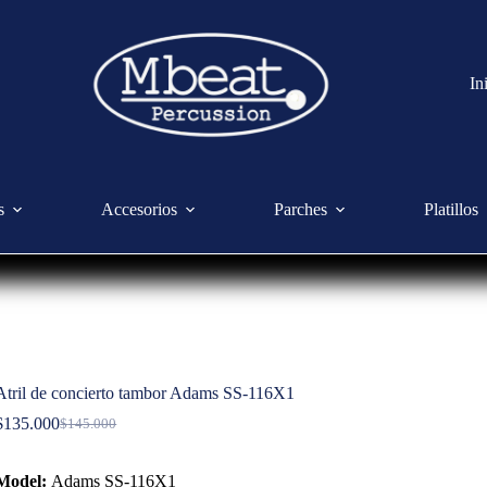
In
s
Accesorios
Parches
Platillos
Atril de concierto tambor Adams SS-116X1
$
135.000
$
145.000
Model:
Adams SS-116X1