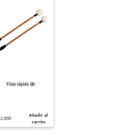
Vista rápida
pani Mallets Adams NC2,
 Classic Series, Bamboo,
Felt (medium soft)
Añadir al
32.000
carrito