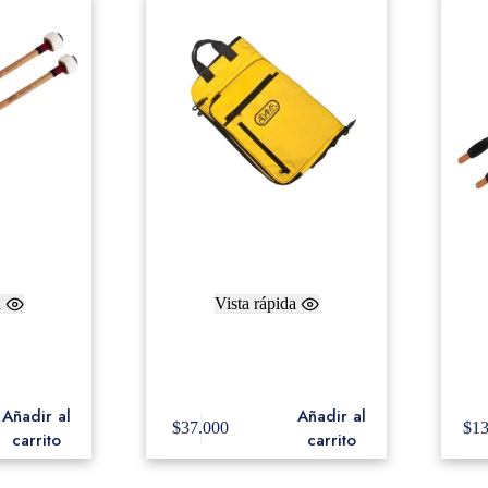
a
Vista rápida
Adams NC7,
Adams Bag Baquetero
Tim
s, Bamboo,
Amarillo
New
cato)
Añadir al
Añadir al
$
37.000
$
1
carrito
carrito