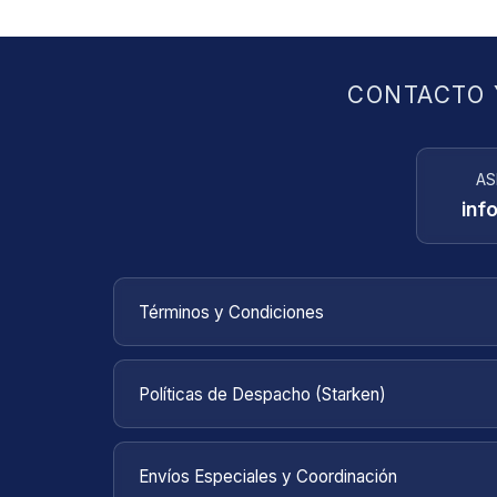
CONTACTO 
AS
inf
Términos y Condiciones
Bienvenido a
MBEATPERCUSSION
. Estos tér
sitio web mbeatpercussion.com en el territorio 
Políticas de Despacho (Starken)
El despacho de la compra online se realizará 
días hábiles
desde recibida la confirmación de
Envíos Especiales y Coordinación