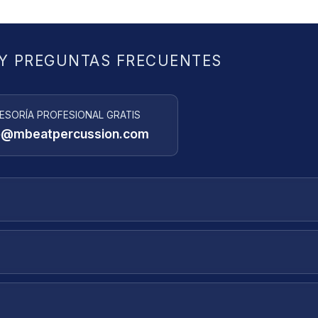
Y PREGUNTAS FRECUENTES
ESORÍA PROFESIONAL GRATIS
o@mbeatpercussion.com
minos y condiciones describen las reglas y regulaciones para el uso
de Chile.
por medio de la empresa
Starken
a domicilio u oficina, en un plazo
l pago.