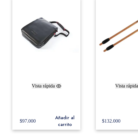
Vista rápida
Vista rápid
Adams Baquetero Negro Smart
Timpani Mallets 
Pack Mallet Bag With Laptop
New Classic Serie
Storage
Flannel (stac
Añadir al
$
97.000
$
132.000
carrito