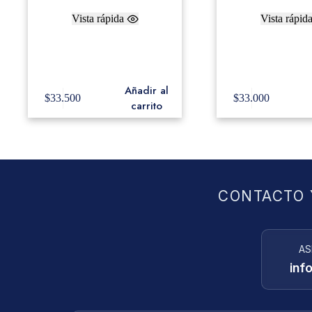
Vista rápida
Vista rápid
Evans Pad de Practica 7″
Canopus SS-900 
Master Bea
Añadir al
$
33.500
$
33.000
carrito
CONTACTO 
AS
inf