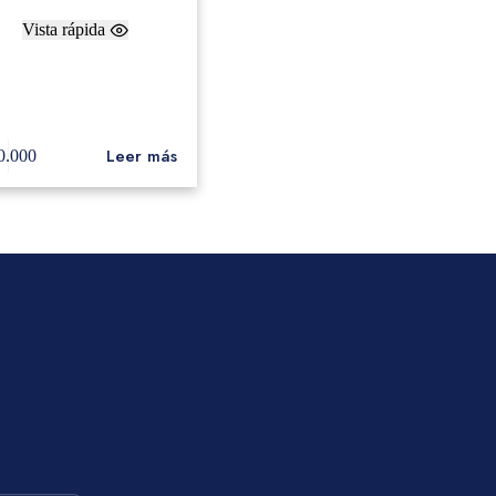
Vista rápida
unda de Platillos Dream
Deluxe 24″
Leer más
0.000