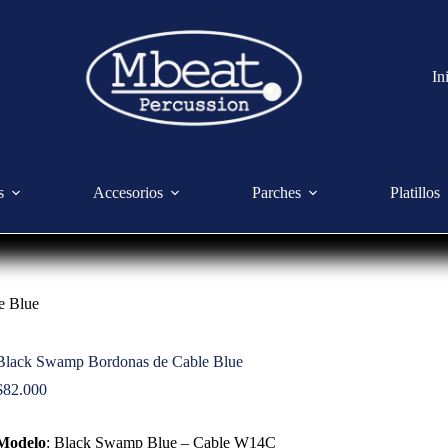
In
s
Accesorios
Parches
Platillos
e Blue
Black Swamp Bordonas de Cable Blue
$
82.000
Modelo
: Black Swamp Blue – Cable W14C