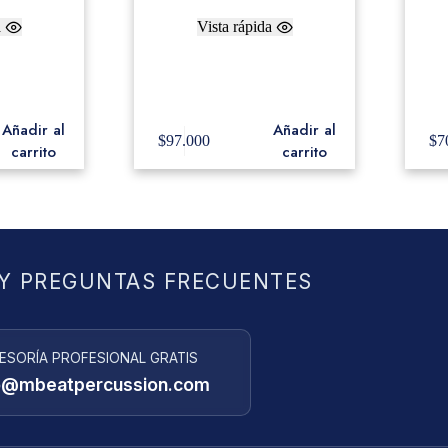
a
Vista rápida
IC Speed
Adams Baquetero Negro Smart
F
ring
Pack Mallet Bag With Laptop
Storage
Añadir al
Añadir al
$
97.000
$
7
carrito
carrito
Y PREGUNTAS FRECUENTES
ESORÍA PROFESIONAL GRATIS
o@mbeatpercussion.com