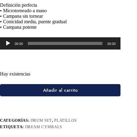
Definición perfecta
• Microtorneado a mano
• Campana sin tornear
• Conicidad media, puente gradual
• Campana potente
Reproductor
00:00
00:00
de
audio
Hay existencias
Añadir al carrito
CATEGORÍAS:
DRUM SET
,
PLATILLOS
ETIQUETA:
DREAM CYMBALS