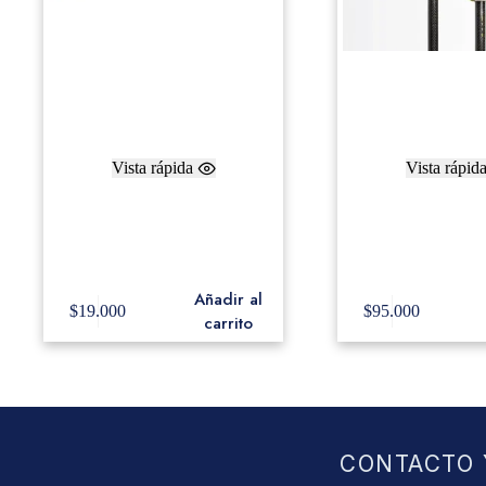
Vista rápida
Vista rápid
AJ1 American Jazz®
Freer Baquetas 
Medium Maple Ball
Hard-Soft Cover 
Añadir al
$
19.000
$
95.000
carrito
CONTACTO 