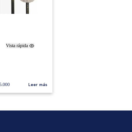
Vista rápida
eer Baquetas de Bombo
dium Maple Ball Roller
 Soft Synthetic Fur Cover
(par) BDFR
Leer más
5.000