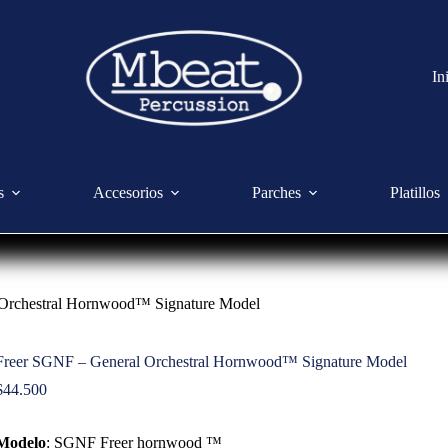
In
s
Accesorios
Parches
Platillos
Orchestral Hornwood™ Signature Model
Freer SGNF – General Orchestral Hornwood™ Signature Model
$
44.500
Modelo
: SGNF Freer hornwood ™