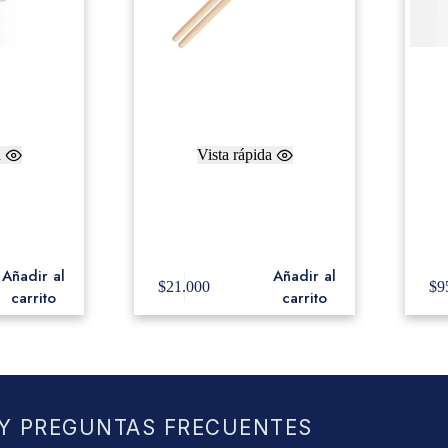
a
Vista rápida
de Bombo
Promark ‘Concert Two’
Fr
 with Dual
Baquetas de Tambor
Me
(par) BDF1
with
Añadir al
Añadir al
$
21.000
$
9
carrito
carrito
Y PREGUNTAS FRECUENTES