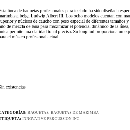
Esta línea de baquetas profesionales para teclado ha sido diseñada espec
marimbista belga Ludwig Albert III. Los ocho modelos cuentan con man
superior y núcleos de caucho con peso especial de diferentes tamaños y 
hilo de mezcla de lana para maximizar el potencial dinámico de la línea
única permite una claridad tonal precisa. Su longitud proporciona un equ
para el músico profesional actual.
Sin existencias
CATEGORÍAS:
BAQUETAS
,
BAQUETAS DE MARIMBA
ETIQUETA:
INNOVATIVE PERCUSSION INC.