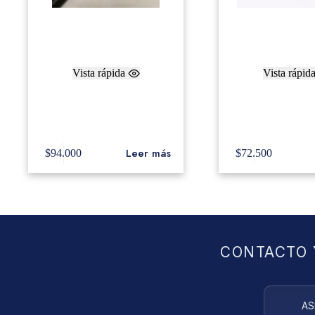
Vista rápida
Vista rápid
Freer Baquetas de Tambor
Freer Baquetas 
‘Hybrid Snare’
Special Edition
BD4R
Leer más
$
94.000
$
72.500
CONTACTO 
AS