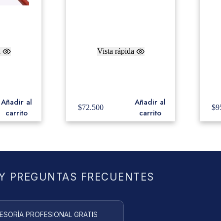
a
Vista rápida
de Bombo
Freer Baquetas de Bombo
Fr
 Rosewood
Extra Large Maple Ball with
Medi
Soft German Cover BD5R
Añadir al
Añadir al
$
72.500
$
9
carrito
carrito
Y PREGUNTAS FRECUENTES
ESORÍA PROFESIONAL GRATIS