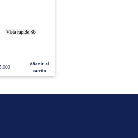
Vista rápida
eer Baquetas de Bombo
um Maple Ball with Hard
Felt Cover (par) BDFH
Añadir al
5.000
carrito