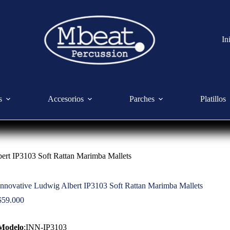
In
s
Accesorios
Parches
Platillos
ert IP3103 Soft Rattan Marimba Mallets
Innovative Ludwig Albert IP3103 Soft Rattan Marimba Mallets
$
59.000
Modelo
:INN-IP3103