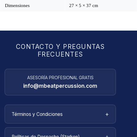
Dimensiones
27 × 5 × 37 cm
CONTACTO Y PREGUNTAS
FRECUENTES
ASESORÍA PROFESIONAL GRATIS
info@mbeatpercussion.com
+
Términos y Condiciones
Bienvenido a
MBEATPERCUSSION
. Estos
términos y condiciones describen las reglas y
+
Políticas de Despacho (Starken)