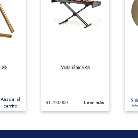
a
Vista rápida
lo SAB-6B8
Adams Xilófono 3.5 Octave
Dr
Academy Light Rosewood
Orc
AXLD35
Añadir al
$
3
Leer más
$
1.790.000
carrito
$
4