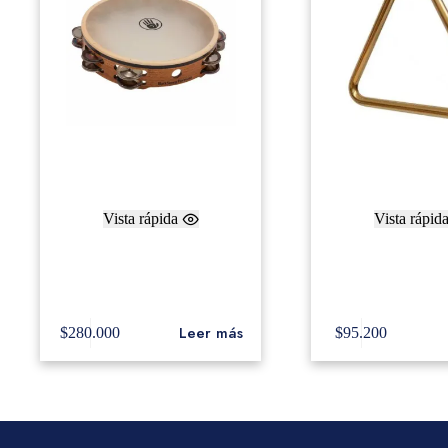
Vista rápida
Vista rápid
Black Swamp 10″ Double
Sabian 6″ Triángu
Row Chromium/German Silver
Jingles BLA-TC2
Leer más
$
280.000
$
95.200