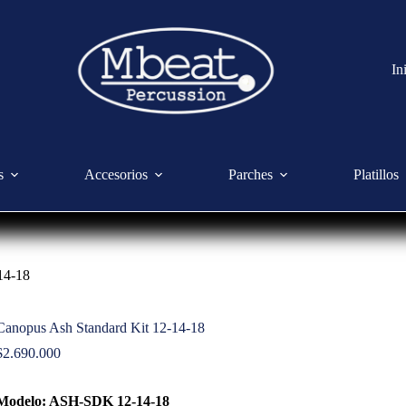
In
s
Accesorios
Parches
Platillos
14-18
Canopus Ash Standard Kit 12-14-18
$
2.690.000
Modelo: ASH-SDK 12-14-18