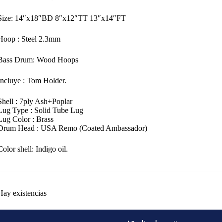
Size: 14″x18″BD 8″x12″TT 13″x14″FT
Hoop : Steel 2.3mm
Bass Drum: Wood Hoops
Incluye : Tom Holder.
Shell : 7ply Ash+Poplar
Lug Type : Solid Tube Lug
Lug Color : Brass
Drum Head : USA Remo (Coated Ambassador)
Color shell: Indigo oil.
Hay existencias