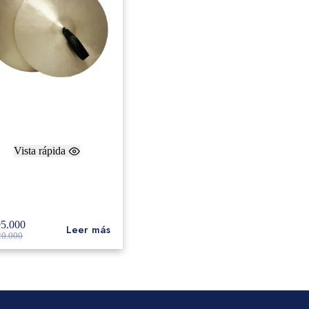
Vista rápida
eam 18″ Contact Series
hestral Cymbal (Par) con
funda y manillas
95.000
Leer más
20.000