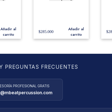
p Concert
Black Swamp Pandero 10″
Bl
Cherry
Double Row German Silver
nish.
BLA-TD3
Ch
Añadir al
Añadir al
$
285.000
$
2
carrito
carrito
Y PREGUNTAS FRECUENTES
ESORÍA PROFESIONAL GRATIS
o@mbeatpercussion.com