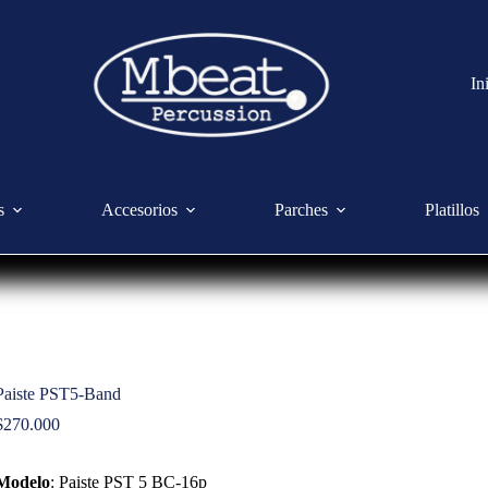
In
s
Accesorios
Parches
Platillos
Paiste PST5-Band
$
270.000
Modelo
: Paiste PST 5 BC-16p