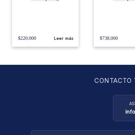
Black Swamp Purpleheart
Tambor Blackswam
Castanets
Maple 5×14″ 
Rosewood fi
Leer más
$
220.000
$
738.000
CONTACTO 
AS
inf