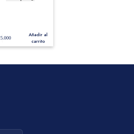
ack Swamp 10″ Double
Row Tambourine with
romium 25 Jingles BLA-
TD1
Añadir al
85.000
carrito