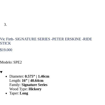
Vic Firth- SIGNATURE SERIES -PETER ERSKINE -RIDE
STICK
$
19.000
Modelo: SPE2
Diameter:
0.575” | 1.46cm
Length:
16” | 40.64cm
Family:
Signature Series
Wood Type:
Hickory
Taper:
Long
?
Taper affects the feel and balance of a
stick. A long taper produces a back-heavy feel with
more flex and a faster response. A short taper provides