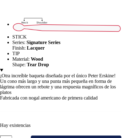
more power and durability with a front-heavy feel. A
medium taper gives you the best balance between the
butt and the tip.
STICK
Series:
Signature Series
Finish:
Lacquer
TIP
Material:
Wood
Shape:
Tear Drop
¡Otra increíble baqueta diseñada por el único Peter Erskine!
Un cono más largo y una punta más pequeña en forma de
lágrima ofrecen un rebote y una respuesta magníficos de los
platos
Fabricada con nogal americano de primera calidad
Hay existencias