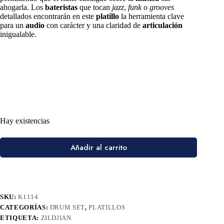
ahogarla. Los
bateristas
que tocan
jazz
,
funk
o
grooves
detallados encontrarán en este
platillo
la herramienta clave
para un
audio
con carácter y una claridad de
articulación
inigualable.
Hay existencias
Añadir al carrito
SKU:
K1114
CATEGORÍAS:
DRUM SET
,
PLATILLOS
ETIQUETA:
ZILDJIAN