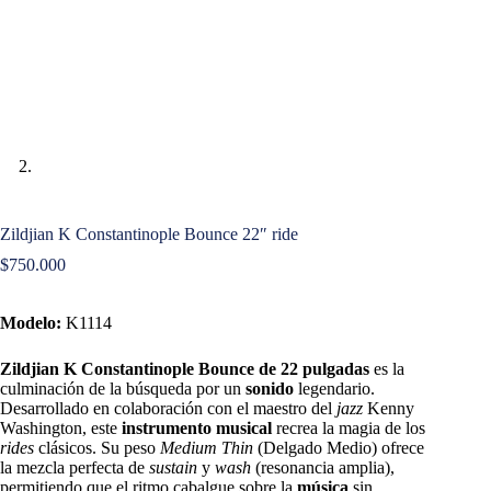
Zildjian K Constantinople Bounce 22″ ride
$
750.000
Modelo:
K1114
Zildjian K Constantinople Bounce de 22 pulgadas
es la
culminación de la búsqueda por un
sonido
legendario.
Desarrollado en colaboración con el maestro del
jazz
Kenny
Washington, este
instrumento musical
recrea la magia de los
rides
clásicos. Su peso
Medium Thin
(Delgado Medio) ofrece
la mezcla perfecta de
sustain
y
wash
(resonancia amplia),
permitiendo que el ritmo cabalgue sobre la
música
sin